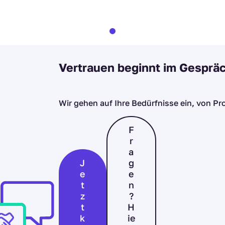
Slide 1 of 3
Vertrauen beginnt im Gesprä
Wir gehen auf Ihre Bedürfnisse ein, von Prof
F
r
a
J
g
e
e
t
n
z
?
t
H
k
ie